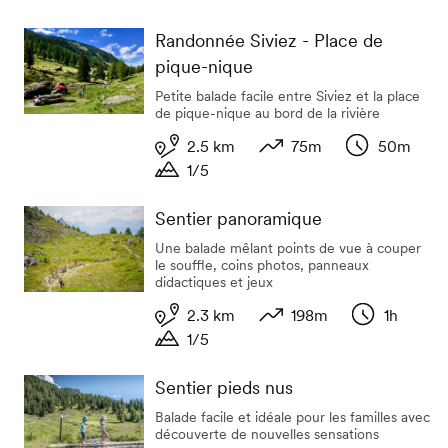
Durée
Randonnée Siviez - Place de
pique-nique
Petite balade facile entre Siviez et la place
de pique-nique au bord de la rivière
2.5 km
75m
50m
1/5
Longueur
Dénivelé
Durée
Durée
Sentier panoramique
Une balade mêlant points de vue à couper
le souffle, coins photos, panneaux
didactiques et jeux
2.3 km
198m
1h
1/5
Longueur
Dénivelé
Durée
Durée
Sentier pieds nus
Balade facile et idéale pour les familles avec
découverte de nouvelles sensations