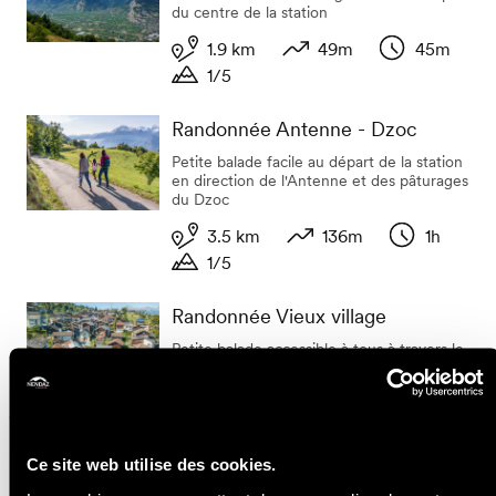
du centre de la station
1.9 km
49m
45m
1/5
Longueur
Dénivelé
Durée
Durée
Randonnée Antenne - Dzoc
Petite balade facile au départ de la station
en direction de l'Antenne et des pâturages
du Dzoc
3.5 km
136m
1h
1/5
Longueur
Dénivelé
Durée
Durée
Randonnée Vieux village
Petite balade accessible à tous à travers le
vieux village de Haute-Nendaz et ses
maisons traditionnelles
2.1 km
87m
45m
1/5
Longueur
Dénivelé
Durée
Ce site web utilise des cookies.
Durée