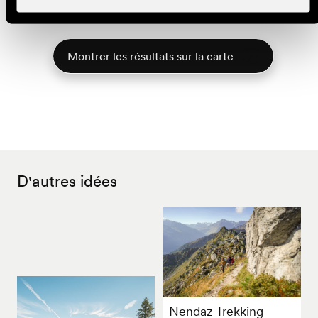
2/5
Longueur
Dénivelé
Durée
Durée
Montrer les résultats sur la carte
D'autres idées
Nendaz Trekking