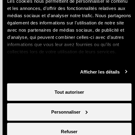
Les cookies nous permettent de personnaliser le contenu
Randonnée Bisse du Milieu - Bisse
et les annonces, d'offrir des fonctionnalités relatives aux
Vieux
médias sociaux et d'analyser notre trafic. Nous partageons
Découvrez l'authentique hameau de
également des informations sur l'utilisation de notre site
Planchouet au fil de l'eau !
avec nos partenaires de médias sociaux, de publicité et
12.6 km
244m
d'analyse, qui peuvent combiner celles-ci avec d'autres
3h 20m
1/5
Longueur
Dénivelé
informations que vous leur avez fournies ou qu'ils ont
Durée
Durée
collectées lors de votre utilisation de leurs services.
Randonnée Bisse du Milieu - Bisse
d'en Bas
Afficher les détails
Belle balade vous permettant de découvrir
le plus sauvage des bisses de Nendaz
10 km
351m
3h
Tout autoriser
2/5
Longueur
Dénivelé
Durée
Durée
Sentiers La Voie des Erables
Personnaliser
Boucles didactiques à travers le joli village
d’Isérables
Refuser
3.8 km
169m
1h 15m