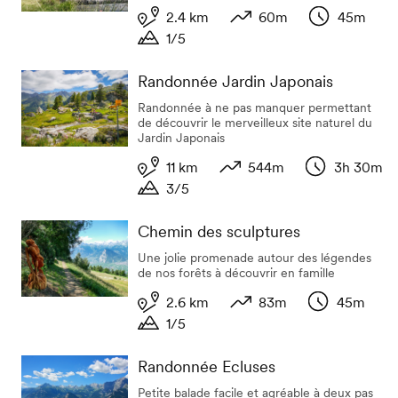
2.4 km
60m
45m
1/5
Longueur
Dénivelé
Durée
Durée
Randonnée Jardin Japonais
Randonnée à ne pas manquer permettant
de découvrir le merveilleux site naturel du
Jardin Japonais
11 km
544m
3h 30m
3/5
Longueur
Dénivelé
Durée
Durée
Chemin des sculptures
Une jolie promenade autour des légendes
de nos forêts à découvrir en famille
2.6 km
83m
45m
1/5
Longueur
Dénivelé
Durée
Durée
Randonnée Ecluses
Petite balade facile et agréable à deux pas