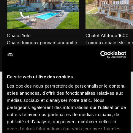
Chalet Yolo
Chalet Altitude 1600
Chalet luxueux pouvant accueillir
Luxueux chalet ski-in /
14 personnes, avec accès ski-
avec service hôtelier
in/ski-out et service hôtelier
Ce site web utilise des cookies.
Locations de longue durée
Les cookies nous permettent de personnaliser le contenu
et les annonces, d'offrir des fonctionnalités relatives aux
médias sociaux et d'analyser notre trafic. Nous
partageons également des informations sur l'utilisation de
A la recherche d'un appartement ou d'un chalet ?
notre site avec nos partenaires de médias sociaux, de
Retrouvez ici la liste des locations à l'année ou à la
publicité et d'analyse, qui peuvent combiner celles-ci
saison.
avec d'autres informations que vous leur avez fournies