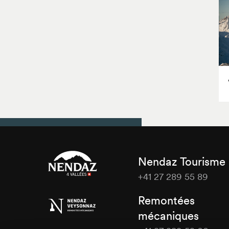
Nendaz Tourisme
+41 27 289 55 89
Nendaz
Remontées
Tourisme
mécaniques