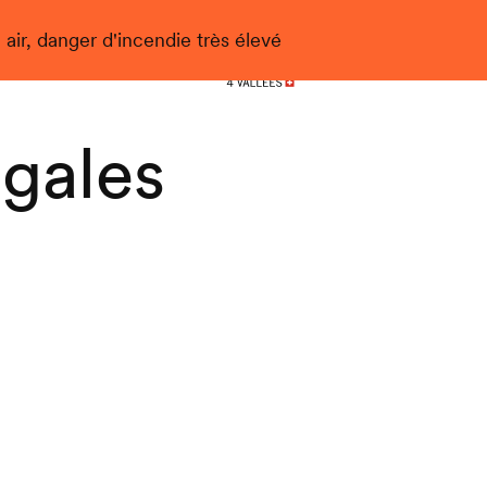
 air, danger d'incendie très élevé
Nendaz
gales