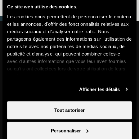
Webcams
Ce site web utilise des cookies.
Les cookies nous permettent de personnaliser le contenu
et les annonces, d'offrir des fonctionnalités relatives aux
médias sociaux et d'analyser notre trafic. Nous
partageons également des informations sur l'utilisation de
Nendaz Tourisme
notre site avec nos partenaires de médias sociaux, de
publicité et d'analyse, qui peuvent combiner celles-ci
+41 27 289 55 89
Nendaz
avec d'autres informations que vous leur avez fournies
Tourisme
Remontées mécaniques
ou qu'ils ont collectées lors de votre utilisation de leurs
services.
+41 27 289 52 00
Afficher les détails
Nendaz
Tourisme
Nous contacter
Tout autoriser
Personnaliser
Newsletter