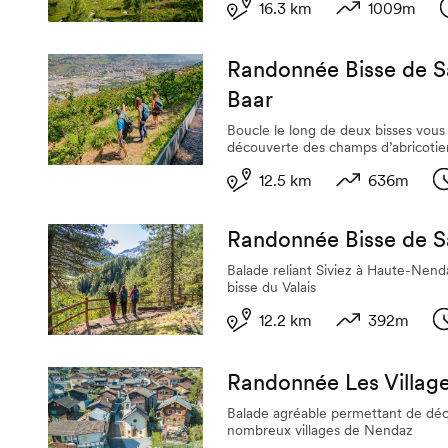
16.3 km
1009m
Longueur
Dénivelé
Randonnée Bisse de Sa
Baar
Boucle le long de deux bisses vou
découverte des champs d’abricotie
12.5 km
636m
Longueur
Dénivelé
D
Randonnée Bisse de 
Balade reliant Siviez à Haute-Nenda
bisse du Valais
12.2 km
392m
Longueur
Dénivelé
D
Randonnée Les Villag
Balade agréable permettant de déc
nombreux villages de Nendaz