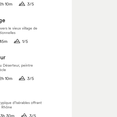
2h 10m
3/5
ée
Durée
ge
vers le vieux village de
tionnelles
45m
1/5
ée
Durée
eur
du Déserteur, peintre
ècle
2h 10m
3/5
ée
Durée
ypique d’Isérables offrant
du Rhône
3h 30m
3/5