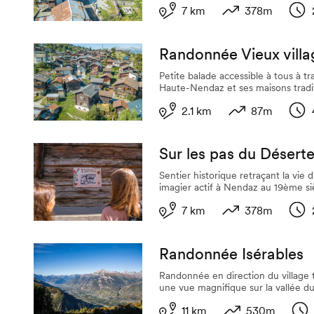
7 km
378m
Longueur
Dénivelé
Dur
Randonnée Vieux villa
Petite balade accessible à tous à tra
Haute-Nendaz et ses maisons tradi
2.1 km
87m
Longueur
Dénivelé
Dur
Sur les pas du Désert
Sentier historique retraçant la vie 
imagier actif à Nendaz au 19ème si
7 km
378m
Longueur
Dénivelé
Dur
Randonnée Isérables
Randonnée en direction du village t
une vue magnifique sur la vallée 
11 km
530m