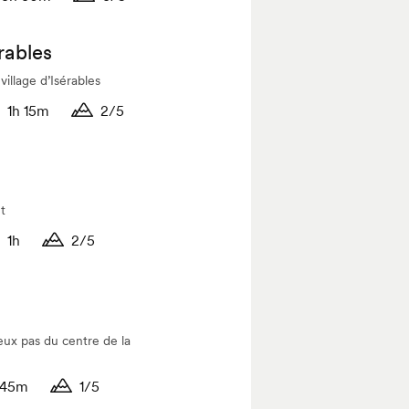
ée
Durée
rables
village d’Isérables
1h 15m
2/5
rée
Durée
t
1h
2/5
rée
Durée
deux pas du centre de la
45m
1/5