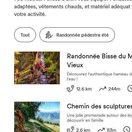
adaptées, vêtements chauds, et matériel adéquat 
votre activité.
Tout
Randonnée pédestre été
Randonnée Bisse du Mi
Vieux
Découvrez l'authentique hameau de
l'eau !
12.6 km
244m
Longueur
Dénivelé
D
Chemin des sculpture
Une jolie promenade autour des lé
découvrir en famille
2.6 km
83m