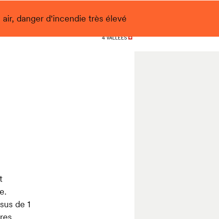
 air, danger d'incendie très élevé
Nendaz
t
e.
sus de 1
res