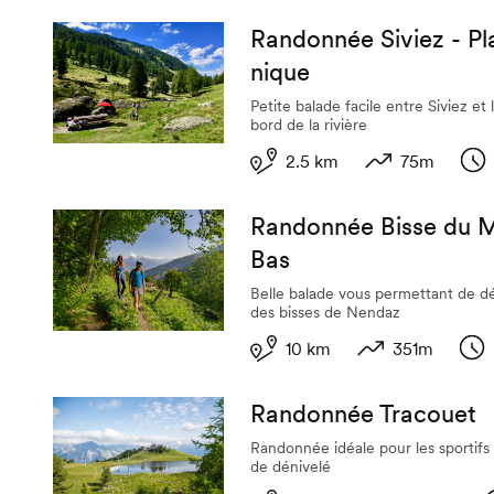
Longueur
Dénivelé
Dur
Randonnée Siviez - Pl
nique
Petite balade facile entre Siviez et
bord de la rivière
2.5 km
75m
Longueur
Dénivelé
Dur
Randonnée Bisse du Mi
Bas
Belle balade vous permettant de dé
des bisses de Nendaz
10 km
351m
Longueur
Dénivelé
Dur
Randonnée Tracouet
Randonnée idéale pour les sportifs
de dénivelé