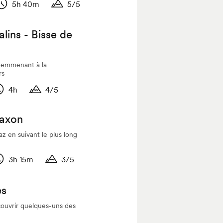
5h 40m
5/5
Durée
Durée
lins - Bisse de
s emmenant à la
rs
4h
4/5
urée
Durée
Saxon
z en suivant le plus long
3h 15m
3/5
urée
Durée
es
ouvrir quelques-uns des