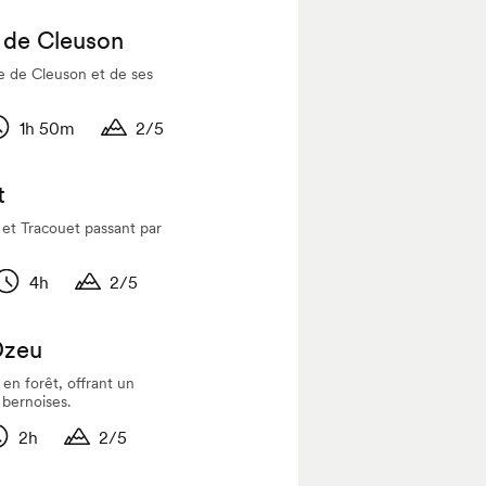
ée
Durée
e de Cleuson
e de Cleuson et de ses
1h 50m
2/5
urée
Durée
t
et Tracouet passant par
4h
2/5
Durée
Durée
Dzeu
en forêt, offrant un
bernoises.
2h
2/5
urée
Durée