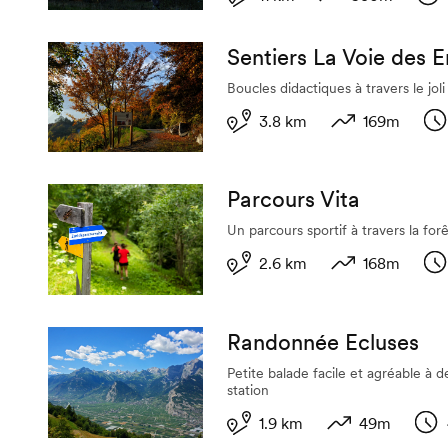
Longueur
Dénivelé
Dur
Sentiers La Voie des E
Boucles didactiques à travers le joli 
3.8 km
169m
Longueur
Dénivelé
Du
Parcours Vita
Un parcours sportif à travers la forê
2.6 km
168m
Longueur
Dénivelé
Du
Randonnée Ecluses
Petite balade facile et agréable à 
station
1.9 km
49m