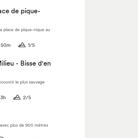
ée
Durée
ace de pique-
 la place de pique-nique au
50m
1/5
ée
Durée
lieu - Bisse d'en
couvrir le plus sauvage
3h
2/5
ée
Durée
 avec plus de 900 mètres