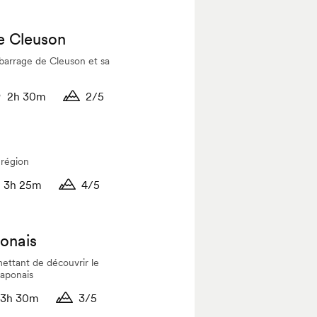
rée
Durée
e Cleuson
barrage de Cleuson et sa
2h 30m
2/5
rée
Durée
 région
3h 25m
4/5
rée
Durée
onais
ttant de découvrir le
Japonais
3h 30m
3/5