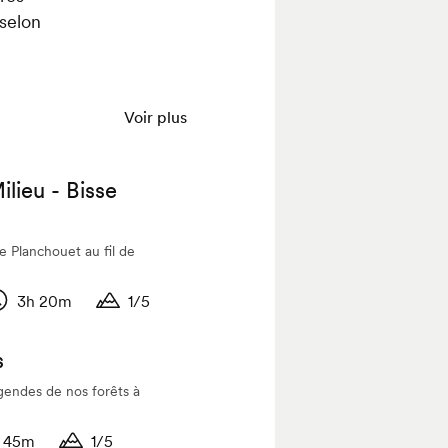
selon
Voir plus
lieu - Bisse
 Planchouet au fil de
3h 20m
1/5
urée
Durée
s
gendes de nos forêts à
45m
1/5