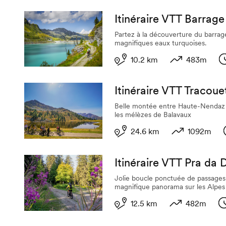
Longueur
Dénivelé
Dur
Itinéraire VTT Barrag
Partez à la découverture du barrag
magnifiques eaux turquoises.
10.2 km
483m
Longueur
Dénivelé
D
Itinéraire VTT Tracoue
Belle montée entre Haute-Nendaz 
les mélèzes de Balavaux
24.6 km
1092m
Longueur
Dénivelé
Itinéraire VTT Pra da 
Jolie boucle ponctuée de passages 
magnifique panorama sur les Alpes 
12.5 km
482m
Longueur
Dénivelé
D