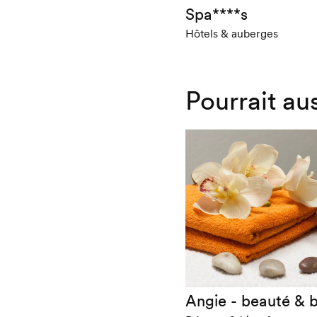
Spa****s
Hôtels & auberges
Pourrait au
Angie - beauté & b