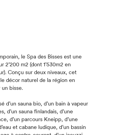
mporain, le Spa des Bisses est une
sur 2’200 m2 (dont 1’530m2 en
ur). Conçu sur deux niveaux, cet
le décor naturel de la région en
 un bisse.
é d’un sauna bio, d’un bain à vapeur
s, d’un sauna finlandais, d’une
lace, d’un parcours Kneipp, d’une
d’eau et cabane ludique, d’un bassin
nage à contre-courant, d’un jacuzzi