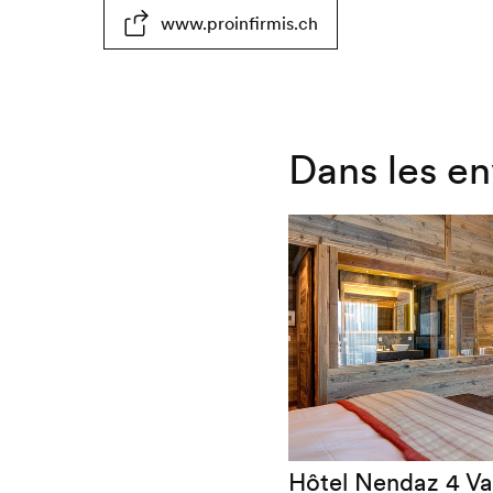
www.proinfirmis.ch
accessible
partiellement
de
en
accessibles
parc
fauteuil
en
non
roulant
fauteuil
accessibles
Dans les en
roulant
en
fauteuil
roulant
Hôtel Nendaz 4 Va