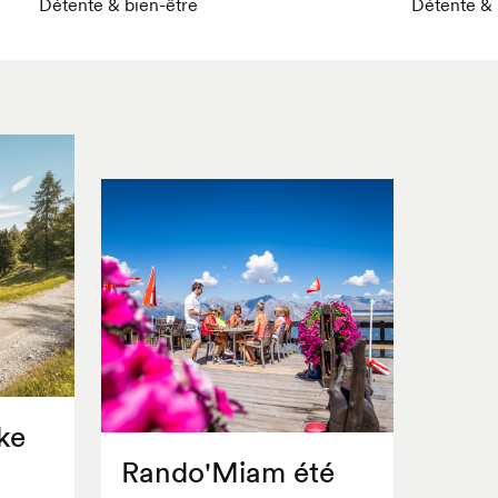
Détente & bien-être
Détente & 
ke
Rando'Miam été