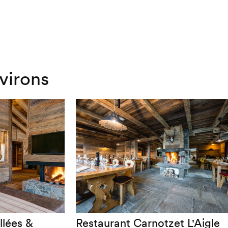
virons
llées &
Restaurant Carnotzet L'Aigle