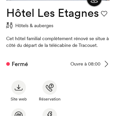
Hôtel Les Etagnes
Afficher
la carte
Favori
Hôtels & auberges
Cet hôtel familial complètement rénové se situe à
côté du départ de la télécabine de Tracouet.
Fermé
Ouvre à 08:00
Voir
les
horair
Site web
Réservation