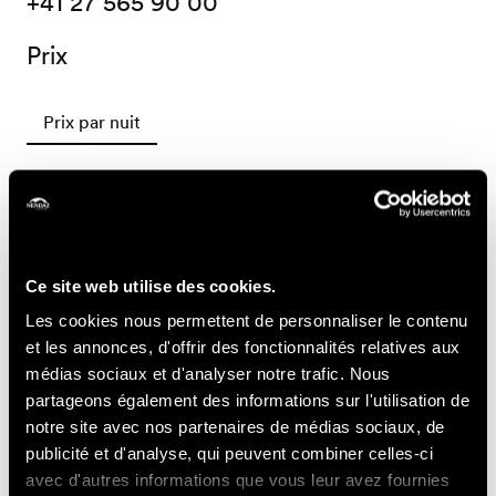
+41 27 565 90 00
Prix
Prix par nuit
180.-
Chambre standard dès
CHF
195.-
Chambre de luxe dès
CHF
250.-
Chambre triple dès
CHF
Ce site web utilise des cookies.
300.-
Chambre familiale dès
CHF
Les cookies nous permettent de personnaliser le contenu
et les annonces, d'offrir des fonctionnalités relatives aux
Accessibilité
médias sociaux et d'analyser notre trafic. Nous
partageons également des informations sur l'utilisation de
notre site avec nos partenaires de médias sociaux, de
publicité et d'analyse, qui peuvent combiner celles-ci
avec d'autres informations que vous leur avez fournies
Non
Toilettes
Places