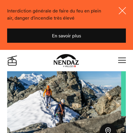
Interdiction générale de faire du feu en plein
air, danger d'incendie très élevé
Ferme
En savoir plus
Nendaz
Live
Navigat