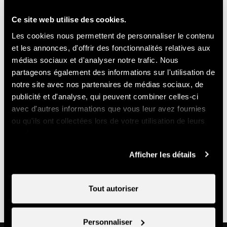
GUIDES VALAIS
Ce site web utilise des cookies.
Premier Alpine Centre
Les cookies nous permettent de personnaliser le contenu
Chemin des Cibles 17
et les annonces, d'offrir des fonctionnalités relatives aux
médias sociaux et d'analyser notre trafic. Nous
1997 Haute-Nendaz
partageons également des informations sur l'utilisation de
+4179 290 62 75
notre site avec nos partenaires de médias sociaux, de
info@guidesvalais.com
publicité et d'analyse, qui peuvent combiner celles-ci
avec d'autres informations que vous leur avez fournies
Prix
ou qu'ils ont collectées lors de votre utilisation de leurs
services.
Tarif individuel
Afficher les détails
135.-
Dès
CHF
Tout autoriser
Personnaliser