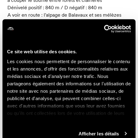
Dénivelé positif : 840 m / D négatif : 840 m
A voir en route : l'alpage de Balavaux et ses mélèzes
centenaires parmi les plus gros d'Europe
-
Petit parcours - 30 km
Ce site web utilise des cookies.
Un parcours d'une difficulté intermédiaire sur des
Les cookies nous permettent de personnaliser le contenu
sentiers de forêt, à travers des alpages et le long d'un
et les annonces, d'offrir des fonctionnalités relatives aux
bisse
médias sociaux et d'analyser notre trafic. Nous
Dénivelé positif : 1890 m / Dénivelé négatif : 1890 m
partageons également des informations sur l'utilisation de
Point culminant : Basso d’Alou (2337 m)
notre site avec nos partenaires de médias sociaux, de
A voir en route : Balavaux et ses mélèzes centenaires
publicité et d'analyse, qui peuvent combiner celles-ci
parmi les plus gros d'Europe, le Basso d’Alou, les
avec d'autres informations que vous leur avez fournies
alpages de Siviez, Tortin et Novelly, Planchouet et ses
ou qu'ils ont collectées lors de votre utilisation de leurs
fameux "24 contours", le bisse de Saxon
services.
-
Afficher les détails