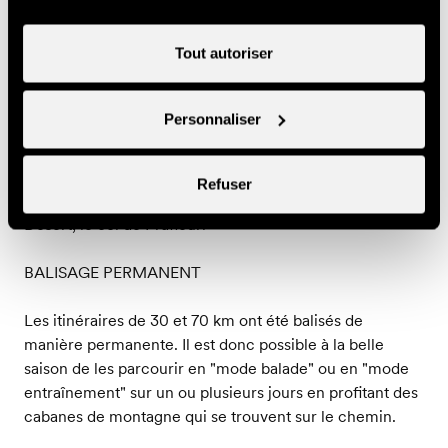
Grand parcours - 70 km
Tout autoriser
Un parcours extraordinaire, technique et exigeant,
entre sentiers de forêt, alpages et haute montagne à
travers un grand pierrier
Personnaliser
Dénivelé positif : 3590 m / Dénivelé négatif : 3590 m
Point culminant : Col de Pra fleuri (2987 m)
A voir en route : la Dent de Nendaz, Planchouet et ses
Refuser
fameux "24 contours", le lac de Cleuson, le lac du Grand
Désert, le col de Prafleuri
BALISAGE PERMANENT
Les itinéraires de 30 et 70 km ont été balisés de
manière permanente. Il est donc possible à la belle
saison de les parcourir en "mode balade" ou en "mode
entraînement" sur un ou plusieurs jours en profitant des
cabanes de montagne qui se trouvent sur le chemin.