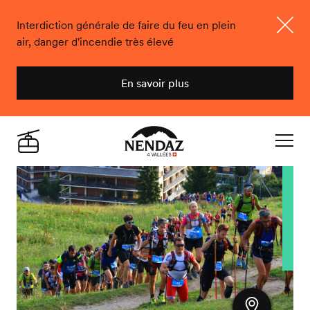
Interdiction générale de faire du feu en plein
air, danger d'incendie très élevé
Ferme
En savoir plus
Nendaz
Live
Navigat