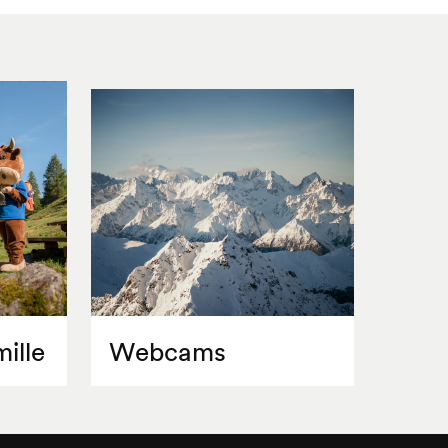
ille
Webcams