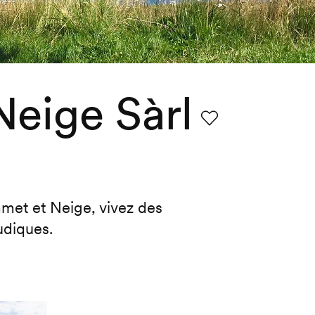
eige Sàrl
Favori
met et Neige, vivez des
udiques.