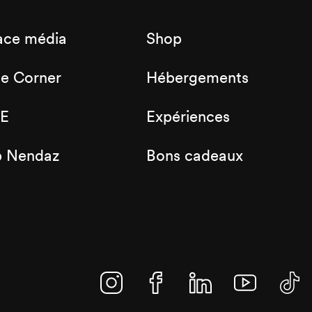
ace média
Shop
de Corner
Hébergements
E
Expériences
b Nendaz
Bons cadeaux
Instagram
Facebook
Linkedin
YouTube
TikTo