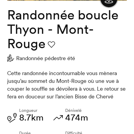
Randonnée boucle
Afficher
la carte
Thyon - Mont-
Rouge
Favori
Randonnée pédestre été
Cette randonnée incontournable vous mènera
jusqu’au sommet du Mont-Rouge où une vue à
couper le souffle se dévoilera à vous. Le retour se
fera en douceur sur l’ancien Bisse de Chervé
Longueur
Dénivelé
8.7km
474m
Durée
Difficulté