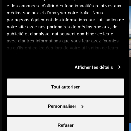
et les annonces, d'offrir des fonctionnalités relatives aux
médias sociaux et d'analyser notre trafic. Nous
partageons également des informations sur l'utilisation de
notre site avec nos partenaires de médias sociaux, de
publicité et d'analyse, qui peuvent combiner celles-ci
avec d'autres informations que vous leur avez fournies
ou qu'ils ont collectées lors de votre utilisation de leurs
services.
Télécabine de Veysonnaz
Thyon
Afficher les détails
Remontées mécaniques
Ville & village
Tout autoriser
Pourrait aussi vous intéresser
Personnaliser
Refuser