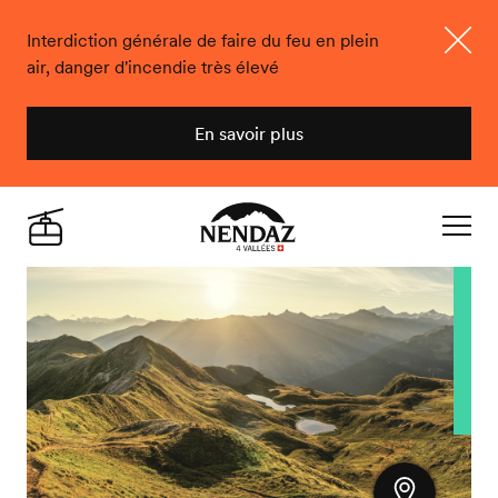
Interdiction générale de faire du feu en plein
air, danger d'incendie très élevé
Ferme
En savoir plus
Nendaz
Live
Navigat