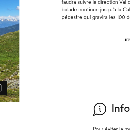
faudra suivre la direction Va
balade continue jusqu’à la Ca
pédestre qui gravira les 100 d
Tout au long du parcours, l'œi
modification de la flore typi
l'altitude. Le côteau de Thyon,
touristiques et pastorales re
cohabitation entre la nature e
La cabane est située dans un 
somptueuse vue sur le Val des
verre, déguster les petits pla
ou même y passez la nuit.
Inf
Pour éviter la 