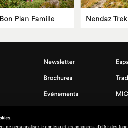
Bon Plan Famille
Nendaz Trek
Newsletter
Esp
Brochures
Tra
Evénements
MIC
Labels
Clu
okies.
Plan de la station
t de personnaliser le contenu et les annonces, d'offrir des fonct