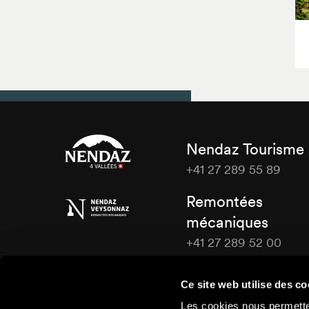
Nendaz Tourisme
+41 27 289 55 89
Nendaz
Remontées
Tourisme
mécaniques
+41 27 289 52 00
Nendaz
Tourisme
Ce site web utilise des co
Nous contacter
Les cookies nous permetten