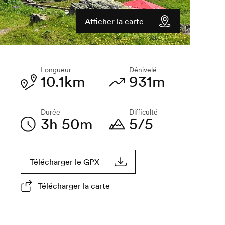
Afficher la carte
Longueur
Dénivelé
10.1km
931m
Durée
Difficulté
3h 50m
5/5
Télécharger le GPX
Télécharger la carte