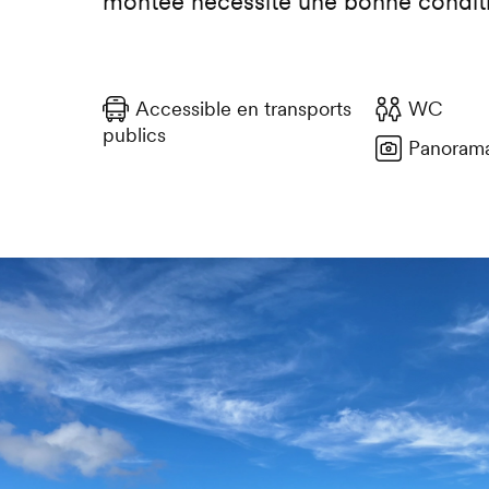
montée nécessite une bonne condit
Accessible en transports
WC
publics
Panorama