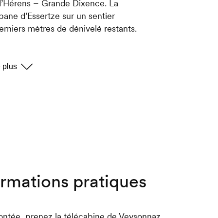
l d’Hérens – Grande Dixence. La
bane d’Essertze sur un sentier
erniers mètres de dénivelé restants.
l averti saura reconnaître la
que des Alpes en fonction de
 sa forêt avec ses activités
présente un exemple réussi de la
t les besoins humains.
cadre idyllique offrant une
 Dix. Profitez-en pour boire un
ts préparés à base de produits locaux
ormations pratiques
montée, prenez la télécabine de Veysonnaz