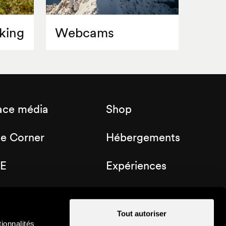
king
Webcams
ace média
Shop
de Corner
Hébergements
E
Expériences
b Nendaz
Bons cadeaux
Tout autoriser
ionnalités