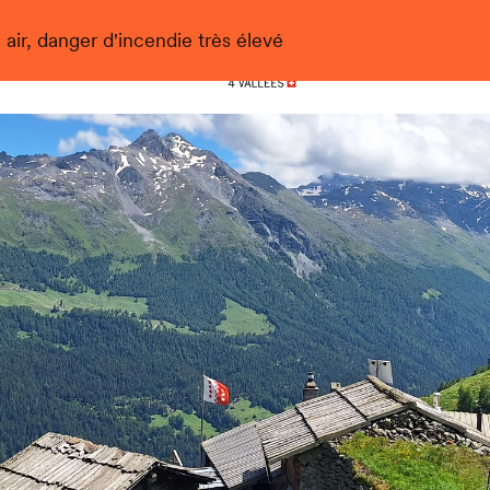
 air, danger d'incendie très élevé
Nendaz