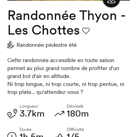
Randonnée Thyon -
Afficher
la carte
Les Chottes
Favori
Randonnée pédestre été
Cette randonnée accessible en toute saison
permet au plus grand nombre de profiter d'un
grand bol d'air en altitude.
Ni trop longue, ni trop courte, ni trop pentue, ni
trop plate... qu'attendez-vous ?
Longueur
Dénivelé
3.7km
180m
Durée
Difficulté
1h 5m
1/5