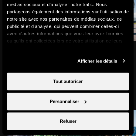
médias sociaux et d'analyser notre trafic. Nous
partageons également des informations sur l'utilisation de
notre site avec nos partenaires de médias sociaux, de
publicité et d'analyse, qui peuvent combiner celles-ci
avec d'autres informations que vous leur avez fournies
ou qu'ils ont collectées lors de votre utilisation de leurs
Télécabine de Veysonnaz
Thyon
services.
Remontées mécaniques
Ville & village
Afficher les détails
Tout autoriser
Pourrait aussi vous intéresser
Personnaliser
Refuser