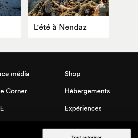
L'été à Nendaz
ace média
Shop
de Corner
Hébergements
E
Expériences
b Nendaz
Bons cadeaux
Tout autoriser