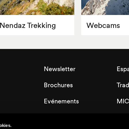
Nendaz Trekking
Webcams
Newsletter
Esp
Brochures
Tra
Evénements
MIC
Labels
Clu
okies.