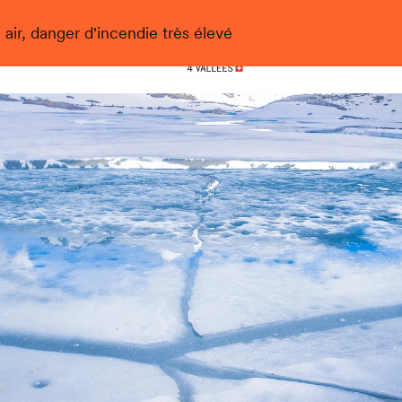
 air, danger d'incendie très élevé
Nendaz