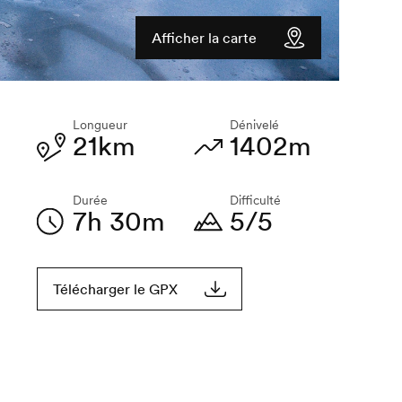
Afficher la carte
Longueur
Dénivelé
21km
1402m
Durée
Difficulté
7h 30m
5/5
Télécharger le GPX