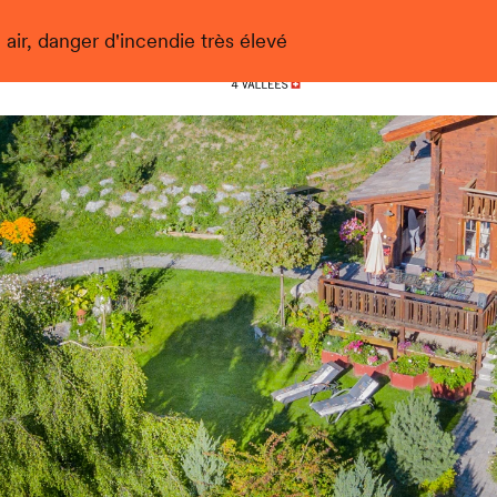
 air, danger d'incendie très élevé
Nendaz