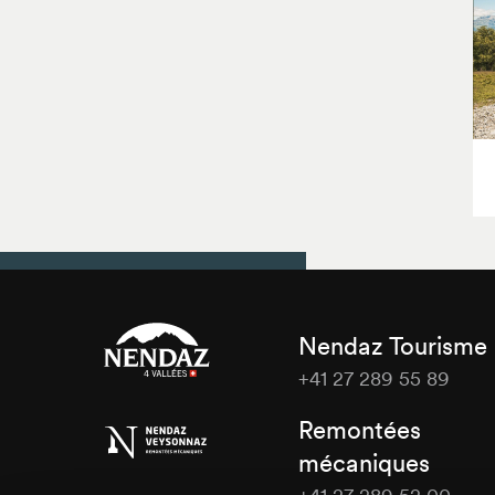
Nendaz Tourisme
+41 27 289 55 89
Nendaz
Remontées
Tourisme
mécaniques