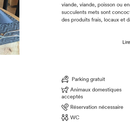
viande, viande, poisson ou en
succulents mets sont concoc
des produits frais, locaux et 
Que ce soit entre amis ou en
convivial dans cet établisseme
uniquement).
Parking gratuit
Animaux domestiques
acceptés
Réservation nécessaire
WC