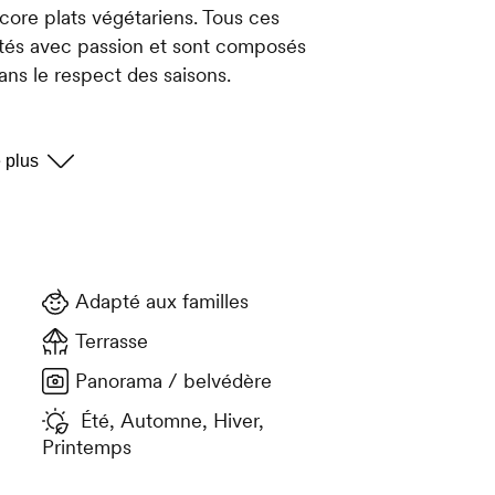
core plats végétariens. Tous ces
tés avec passion et sont composés
dans le respect des saisons.
 famille, venez passer un moment
nt aux airs de chalet (sur réservation
Adapté aux familles
Terrasse
Panorama / belvédère
Été, Automne, Hiver,
Printemps