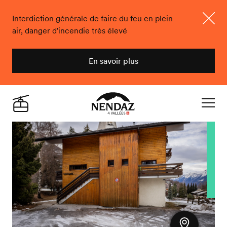
Interdiction générale de faire du feu en plein
air, danger d'incendie très élevé
Ferme
En savoir plus
Nendaz
Live
Navigat