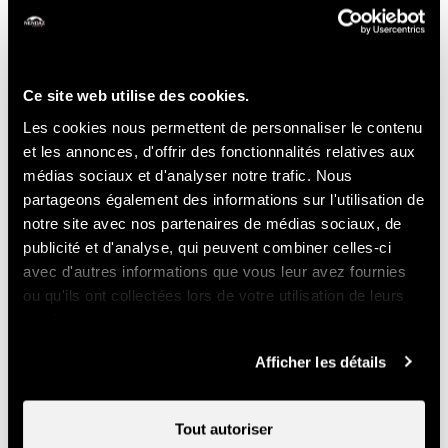
Réservation nécessaire
Animations pour les enfants
WC
Ce site web utilise des cookies.
Les cookies nous permettent de personnaliser le contenu
Contact
et les annonces, d'offrir des fonctionnalités relatives aux
médias sociaux et d'analyser notre trafic. Nous
partageons également des informations sur l'utilisation de
Anim-alliés
notre site avec nos partenaires de médias sociaux, de
Haute-Nendaz
publicité et d'analyse, qui peuvent combiner celles-ci
avec d'autres informations que vous leur avez fournies
1997 Haute-Nendaz
ou qu'ils ont collectées lors de votre utilisation de leurs
+41 78 613 68 94
services.
anim.allies22@gmail.com
Afficher les détails
Prix
Tout autoriser
Tarif individuel