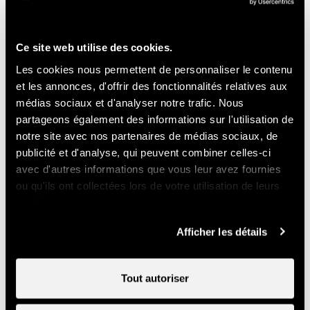
moments uniques allient bienveillance et convivialité,
favorisant l’épanouissement personnel dans un cadre
sécurisé et enrichissant.
Ce site web utilise des cookies.
Les cookies nous permettent de personnaliser le contenu
Parking gratuit
et les annonces, d'offrir des fonctionnalités relatives aux
médias sociaux et d'analyser notre trafic. Nous
Réservation nécessaire
partageons également des informations sur l'utilisation de
Adapté aux familles
notre site avec nos partenaires de médias sociaux, de
publicité et d'analyse, qui peuvent combiner celles-ci
Contact
avec d'autres informations que vous leur avez fournies
ou qu'ils ont collectées lors de votre utilisation de leurs
services.
Anim-alliés
Afficher les détails
Haute-Nendaz
1997 Haute-Nendaz
Tout autoriser
+41 78 613 68 94
anim.allies22@gmail.com