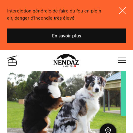
Interdiction générale de faire du feu en plein
air, danger d'incendie très élevé
Ferme
En savoir plus
Nendaz
Live
Navigat