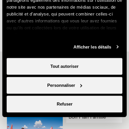
Route de la Pèroua 9
notre site avec nos partenaires de médias sociaux, de
1997 Haute-Nendaz
publicité et d'analyse, qui peuvent combiner celles-ci
+49 176 36095732
avec d'autres informations que vous leur avez fournies
leimbrink@posteo.de
ou qu'ils ont collectées lors de votre utilisation de leurs
services.
Afficher les détails
D'autres idées
Tout autoriser
Personnaliser
Refuser
Bon Plan Famille