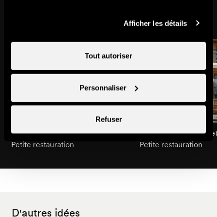
services.
Pourrait aussi vous intéresser
roulant
en
Afficher les détails
fauteuil
roulant
Tout autoriser
Personnaliser
Refuser
Boulangerie La Nendette
Boulangerie La Bague
Petite restauration
Petite restauration
D'autres idées