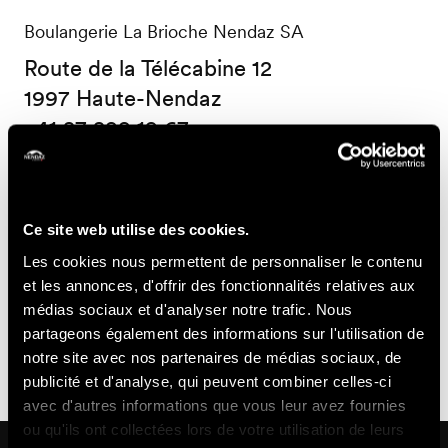
Boulangerie La Brioche Nendaz SA
Route de la Télécabine 12
1997 Haute-Nendaz
+41 27 288 19 67
info@la-brioche.ch
Accessibilité
Ce site web utilise des cookies.
Les cookies nous permettent de personnaliser le contenu
et les annonces, d'offrir des fonctionnalités relatives aux
Non
Toilettes
Places
médias sociaux et d'analyser notre trafic. Nous
www.proinfirmis.ch
partageons également des informations sur l'utilisation de
accessible
non
de
notre site avec nos partenaires de médias sociaux, de
en
accessibles
parc
publicité et d'analyse, qui peuvent combiner celles-ci
fauteuil
en
non
avec d'autres informations que vous leur avez fournies
ou qu'ils ont collectées lors de votre utilisation de leurs
roulant
fauteuil
accessibles