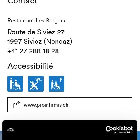
Contact
Restaurant Les Bergers
Route de Siviez 27
1997 Siviez (Nendaz)
+41 27 288 18 28
Accessibilité
Partiellement
Toilettes
Places
www.proinfirmis.ch
accessible
non
de
en
accessibles
parc
fauteuil
en
partiellement
roulant
fauteuil
accessibles