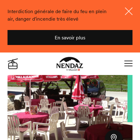
Interdiction générale de faire du feu en plein
air, danger d'incendie très élevé
Ferme
En savoir plus
Nendaz
Live
Navigat