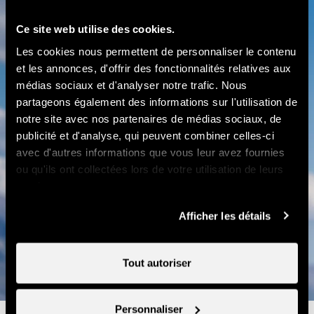
roulant
en
Ce site web utilise des cookies.
fauteuil
Les cookies nous permettent de personnaliser le contenu
roulant
et les annonces, d'offrir des fonctionnalités relatives aux
Rando'Miam été
médias sociaux et d'analyser notre trafic. Nous
partageons également des informations sur l'utilisation de
notre site avec nos partenaires de médias sociaux, de
Randonnée gourmande sur le bisse
publicité et d'analyse, qui peuvent combiner celles-ci
de Chervé
avec d'autres informations que vous leur avez fournies
ou qu'ils ont collectées lors de votre utilisation de leurs
services.
En savoir plus
Afficher les détails
Tout autoriser
Personnaliser