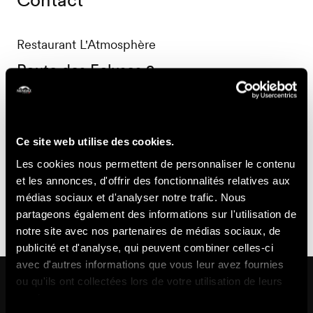
Restaurant L'Atmosphère
Route des Ecluses 2
1997 Haute-Nendaz
+41 27 288 65 09
info.atmosphererestaurant@gmail.com
Ce site web utilise des cookies.
Les cookies nous permettent de personnaliser le contenu
Informations pratiques
et les annonces, d'offrir des fonctionnalités relatives aux
médias sociaux et d'analyser notre trafic. Nous
The restaurant also proposes a home delivery service.
partageons également des informations sur l'utilisation de
notre site avec nos partenaires de médias sociaux, de
publicité et d'analyse, qui peuvent combiner celles-ci
avec d'autres informations que vous leur avez fournies
Pourrait aussi vous intéresser
ou qu'ils ont collectées lors de votre utilisation de leurs
services.