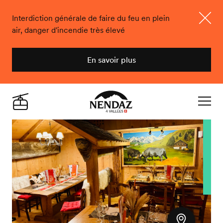
Interdiction générale de faire du feu en plein
air, danger d'incendie très élevé
Ferme
En savoir plus
Nendaz
Live
Navigat