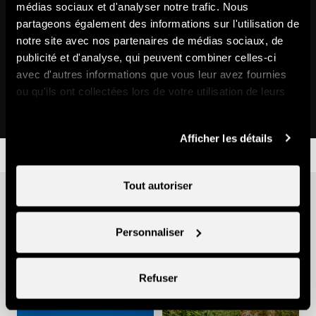
médias sociaux et d'analyser notre trafic. Nous
partageons également des informations sur l'utilisation de
notre site avec nos partenaires de médias sociaux, de
publicité et d'analyse, qui peuvent combiner celles-ci
Jardin des neiges Ecole Suisse de
avec d'autres informations que vous leur avez fournies
Ski
ou qu'ils ont collectées lors de votre utilisation de leurs
Remontées mécaniques
services.
Afficher les détails
Tout autoriser
D'autres idées
Personnaliser
Refuser