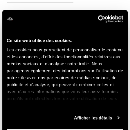
100.-
50.-
1 semaine
1 semaine
CHF
CHF
200.-
100.-
2 semaines
2 semaines
CHF
CHF
300.-
150.-
3 semaines
3 semaines
CHF
CHF
Ce site web utilise des cookies.
400.-
800.-
Hiver
Hiver
CHF
CHF
Les cookies nous permettent de personnaliser le contenu
et les annonces, d'offrir des fonctionnalités relatives aux
Informations pratiques
médias sociaux et d'analyser notre trafic. Nous
partageons également des informations sur l'utilisation de
notre site avec nos partenaires de médias sociaux, de
Différents magasins de sport de la station proposent
publicité et d'analyse, qui peuvent combiner celles-ci
également un service de location d'armoires à ski à
avec d'autres informations que vous leur avez fournies
proximité des pistes :
ou qu'ils ont collectées lors de votre utilisation de leurs
services.
- Gaby Sports Nendaz, +41 (0)27 288 27 53,
gabysports@bluewin.ch
Afficher les détails
- Gaby Sports Siviez, +41 (0)27 288 22 02,
gabysports@bluewin.ch