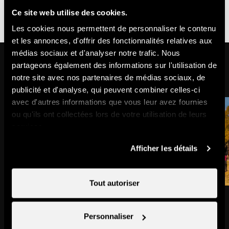
accessible
pour
Ce site web utilise des cookies.
en
personnes
Les cookies nous permettent de personnaliser le contenu
fauteuil
avec
et les annonces, d'offrir des fonctionnalités relatives aux
roulant
déficience
médias sociaux et d'analyser notre trafic. Nous
Dans les environs
partageons également des informations sur l'utilisation de
intellectuelle
notre site avec nos partenaires de médias sociaux, de
publicité et d'analyse, qui peuvent combiner celles-ci
avec d'autres informations que vous leur avez fournies
ou qu'ils ont collectées lors de votre utilisation de leurs
services.
Afficher les détails
Tout autoriser
Place de jeux de Tracouet
Mélèzes de Balavaux
Point de vue & halte
Site naturel
Personnaliser