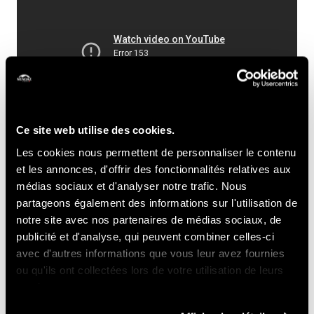
Ce site web utilise des cookies.
Les cookies nous permettent de personnaliser le contenu
Contact
et les annonces, d'offrir des fonctionnalités relatives aux
médias sociaux et d'analyser notre trafic. Nous
partageons également des informations sur l'utilisation de
Nendaz Freeride
notre site avec nos partenaires de médias sociaux, de
publicité et d'analyse, qui peuvent combiner celles-ci
cyril@nendazfreeride.ch
avec d'autres informations que vous leur avez fournies
ou qu'ils ont collectées lors de votre utilisation de leurs
Prix
services.