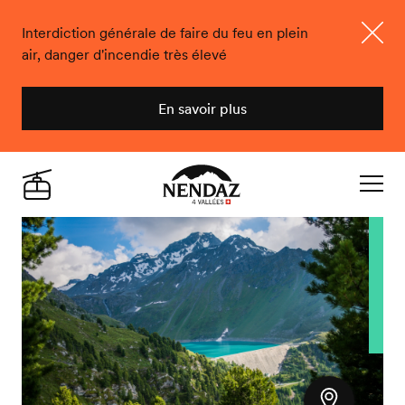
Interdiction générale de faire du feu en plein
air, danger d'incendie très élevé
Ferme
En savoir plus
Nendaz
Live
Navigat