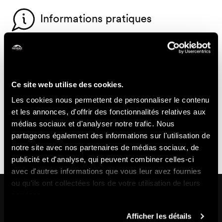
Informations pratiques
- Inscriptions obligatoires jusqu'au mercredi précédent
16:00
- Equipement recommandé : chaussure de marche et
habits chauds
Ce site web utilise des cookies.
- Visite uniquement en français
Les cookies nous permettent de personnaliser le contenu
- Pour toute question relative aux annulations et aux
et les annonces, d'offrir des fonctionnalités relatives aux
modifications de réservation, veuillez consulter les
médias sociaux et d'analyser notre trafic. Nous
conditions générales de vente de Nendaz Tourisme
partageons également des informations sur l'utilisation de
disponibles sur https://shop.nendaz.ch
notre site avec nos partenaires de médias sociaux, de
publicité et d'analyse, qui peuvent combiner celles-ci
avec d'autres informations que vous leur avez fournies
ou qu'ils ont collectées lors de votre utilisation de leurs
Dans les environs
services.
Afficher les détails