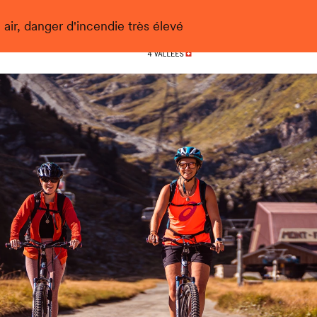
 air, danger d'incendie très élevé
Nendaz