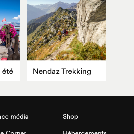
 été
Nendaz Trekking
ace média
Shop
de Corner
Hébergements