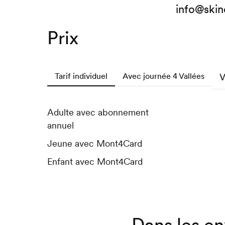
info@skin
Prix
Tarif individuel
Avec journée 4 Vallées
V
Adulte avec abonnement
Adulte
Adulte
annuel
Jeune
Jeune
Jeune avec Mont4Card
Enfant
Enfant
Enfant avec Mont4Card
Dans les en