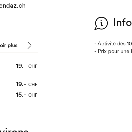
endaz.ch
Inf
- Activité dès 1
oir plus
- Prix pour une 
58.-
42.-
19.-
CHF
CHF
CHF
39.-
52.-
CHF
CHF
19.-
CHF
35.-
27.-
CHF
CHF
15.-
CHF
virons