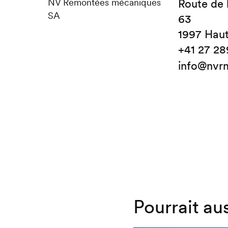
NV Remontées mécaniques
Route de 
SA
63
1997 Hau
+41 27 28
info@nvr
Pourrait au