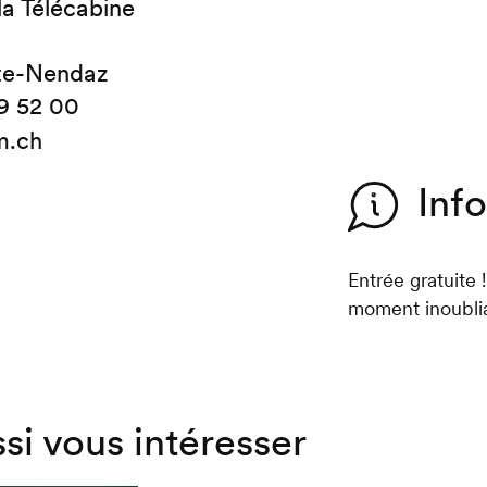
la Télécabine
te-Nendaz
9 52 00
m.ch
Inf
Entrée gratuite
moment inoublia
ssi vous intéresser