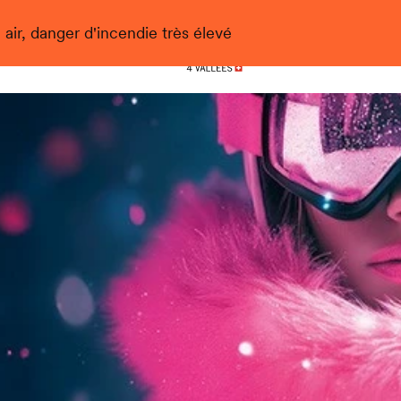
 air, danger d'incendie très élevé
Nendaz