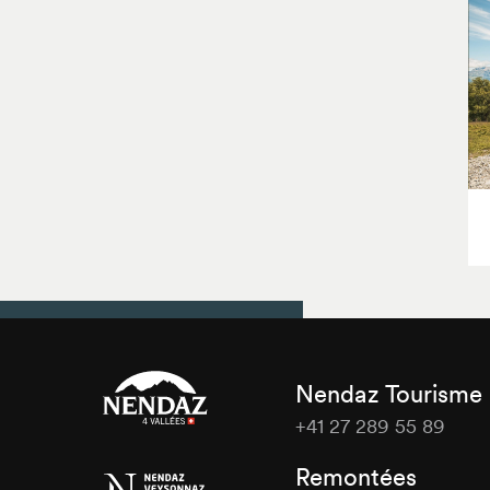
Nendaz Tourisme
+41 27 289 55 89
Nendaz
Remontées