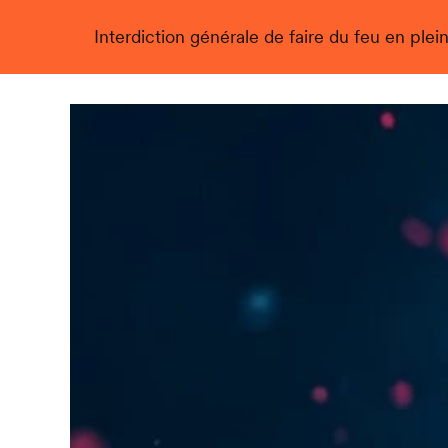
Interdiction générale de faire du feu en plein
Live