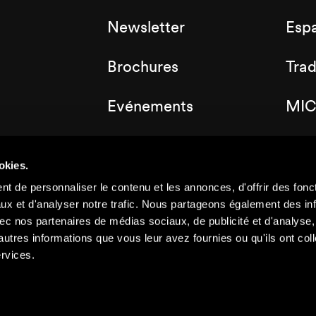
Newsletter
Esp
Brochures
Tra
Evénements
MIC
Labels
Clu
okies.
Plan de la station
t de personnaliser le contenu et les annonces, d'offrir des fonct
ux et d'analyser notre trafic. Nous partageons également des in
 avec nos partenaires de médias sociaux, de publicité et d'analyse
autres informations que vous leur avez fournies ou qu'ils ont col
ervices.
©2021 Nendaz
Mentions légales
Politique de confidentialité