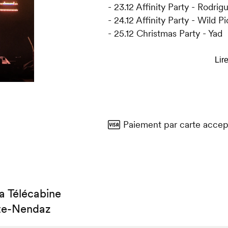
- 23.12 Affinity Party - Rodrig
- 24.12 Affinity Party - Wild P
- 25.12 Christmas Party - Yad
- 26.12 Affinity Party - Mora
- 27.12 Après-ski avec DJ Le
- 29.12 Après-ski avec Boris
- 30.12 Affinity Party - Ricky 
- 31.12 New Year Eve Warm U
- 01.01 Welcome in 2025 - K
Paiement par carte accep
- 02.01 Affinity Party - Bonat
- 03.01 Après-ski avec Shad
- 04.01 Crazy Saturday - Nyo
- 05.01 Affinity Party - Fidel
la Télécabine
te-Nendaz