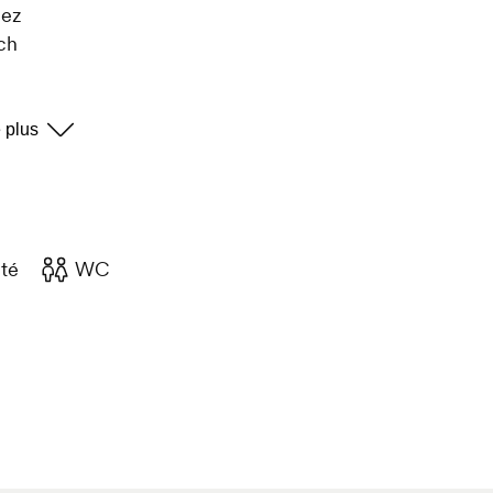
uez
ich
x / Maximarcus
ska & MC Virus
 Way / Renew
Sona
p - Kemuel
emuel
té
WC
ch
 / Maximarcus
 / Mcy