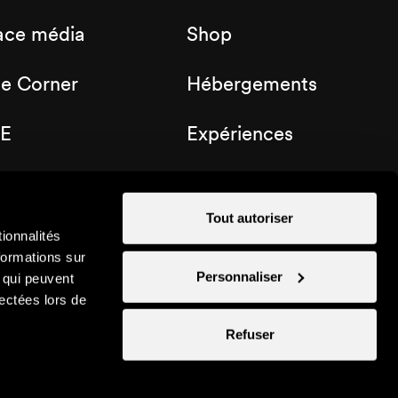
ace média
Shop
de Corner
Hébergements
E
Expériences
b Nendaz
Bons cadeaux
Tout autoriser
ionnalités
formations sur
Personnaliser
, qui peuvent
lectées lors de
Refuser
Instagram
Facebook
Linkedin
YouTube
TikTo