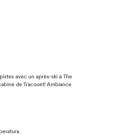
 pistes avec un après-ski à The
lécabine de Tracouet! Ambiance
S
mperatura