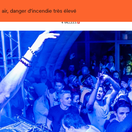
 air, danger d'incendie très élevé
Nendaz