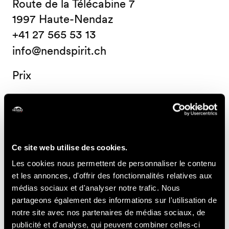
Route de la Télécabine 7
1997 Haute-Nendaz
+41 27 565 53 13
info@nendspirit.ch
Prix
Prix (ticket en vente à Nendaz Tourisme)
14.-
Simple cours
CHF
Ce site web utilise des cookies.
70.-
Carte multi-cours
CHF
Les cookies nous permettent de personnaliser le contenu
et les annonces, d'offrir des fonctionnalités relatives aux
Informations pratiques
médias sociaux et d'analyser notre trafic. Nous
partageons également des informations sur l'utilisation de
- Inscriptions obligatoires auprès du Nend'Spirit
notre site avec nos partenaires de médias sociaux, de
- Possibilité d'acheter une carte multi-cours auprès de
publicité et d'analyse, qui peuvent combiner celles-ci