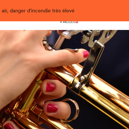
 air, danger d'incendie très élevé
Nendaz