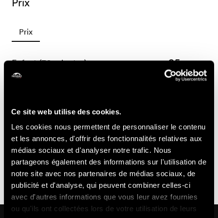
Prix
Prix
25.-
Enfant (30 minutes)
CHF
50.-
Enfant (1h)
CHF
Informations pratiques
Ce site web utilise des cookies.
Les cookies nous permettent de personnaliser le contenu
- Inscriptions obligatoires jusqu'à la veille 13h auprès de
et les annonces, d'offrir des fonctionnalités relatives aux
Deborah Pochon
médias sociaux et d'analyser notre trafic. Nous
- Le rendez-vous se fait devant le restaurant Chez
partageons également des informations sur l'utilisation de
Caroline.
notre site avec nos partenaires de médias sociaux, de
publicité et d'analyse, qui peuvent combiner celles-ci
avec d'autres informations que vous leur avez fournies
ou qu'ils ont collectées lors de votre utilisation de leurs