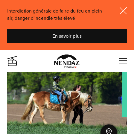
Interdiction générale de faire du feu en plein
air, danger d'incendie très élevé
Ferme
En savoir plus
Nendaz
Live
Navigat