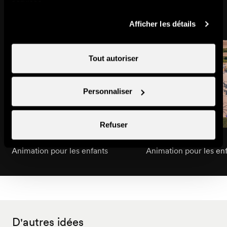
services.
Pourrait aussi vous intéresser
Afficher les détails
Tout autoriser
Personnaliser
Refuser
Bricolages de Cheesy
Village de Cheesy
Animation pour les enfants
Animation pour les en
D'autres idées