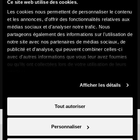
Ce site web utilise des cookies.
Sur cet itinéraire
Les cookies nous permettent de personnaliser le contenu
et les annonces, d'offrir des fonctionnalités relatives aux
médias sociaux et d'analyser notre trafic. Nous
partageons également des informations sur l'utilisation de
notre site avec nos partenaires de médias sociaux, de
publicité et d'analyse, qui peuvent combiner celles-ci
avec d'autres informations que vous leur avez fournies
ou qu'ils ont collectées lors de votre utilisation de leurs
services.
Afficher les détails
Pra Da Dzeu
Site naturel
Tout autoriser
Personnaliser
D'autres idées