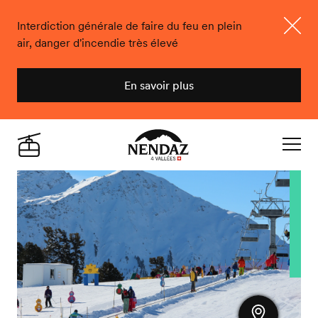
Interdiction générale de faire du feu en plein
air, danger d'incendie très élevé
Ferme
En savoir plus
Nendaz
Live
Navigat