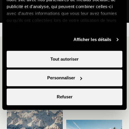
Jardin des neiges de Tracouet
Bar du Lac
publicité et d'analyse, qui peuvent combiner celles-ci
Remontées mécaniques
Petite restauration
avec d'autres informations que vous leur avez fournies
ou qu'ils ont collectées lors de votre utilisation de leurs
services.
Afficher les détails
D'autres idées
Tout autoriser
Personnaliser
Refuser
Bon Plan Famille