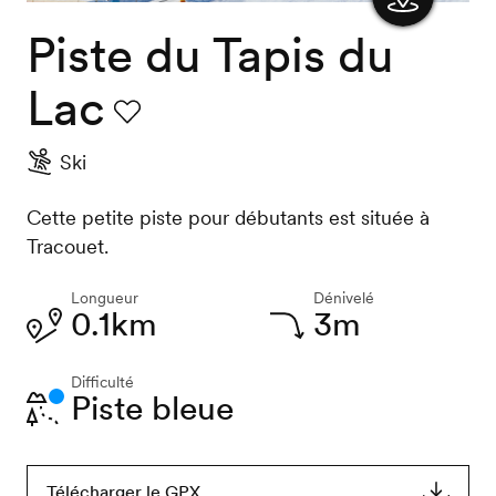
Piste du Tapis du
Afficher
la carte
Lac
Favori
Ski
Cette petite piste pour débutants est située à
Tracouet.
Longueur
Dénivelé
0.1km
3m
Difficulté
Piste bleue
Télécharger le GPX