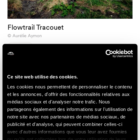
Flowtrail Tracouet
Aurélie Aymon
Image
Famille & Cheesy
Ce site web utilise des cookies.
Les cookies nous permettent de personnaliser le contenu
et les annonces, d'offrir des fonctionnalités relatives aux
médias sociaux et d'analyser notre trafic. Nous
partageons également des informations sur l'utilisation de
notre site avec nos partenaires de médias sociaux, de
publicité et d'analyse, qui peuvent combiner celles-ci
avec d'autres informations que vous leur avez fournies
ou qu'ils ont collectées lors de votre utilisation de leurs