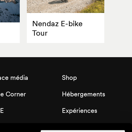
Nendaz E-bike
Tour
ace média
Shop
de Corner
Hébergements
E
Expériences
b Nendaz
Bons cadeaux