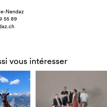
te-Nendaz
9 55 89
daz.ch
ssi vous intéresser