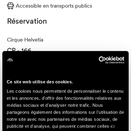
Accessible en transports publics
Réservation
Cirque Helvetia
CP - 166
1510 Moudon
reservation@cirque-helvetia.ch
Prix
Ce site web utilise des cookies.
Les cookies nous permettent de personnaliser le contenu
et les annonces, d'offrir des fonctionnalités relatives aux
Tarif individuel
médias sociaux et d'analyser notre trafic. Nous
partageons également des informations sur l'utilisation de
32.-
Adulte dès
CHF
notre site avec nos partenaires de médias sociaux, de
publicité et d'analyse, qui peuvent combiner celles-ci
24.-
Enfant dès
CHF