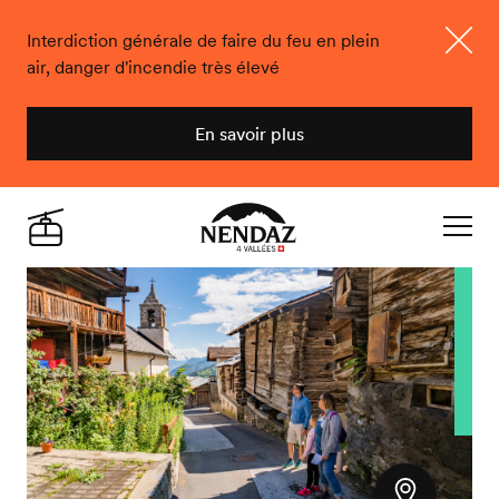
Interdiction générale de faire du feu en plein
air, danger d'incendie très élevé
Ferme
En savoir plus
Nendaz
Live
Navigat