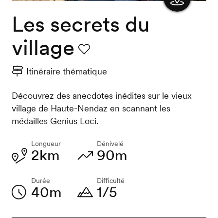
Les secrets du
Afficher
la carte
village
Favori
Itinéraire thématique
Découvrez des anecdotes inédites sur le vieux
village de Haute-Nendaz en scannant les
médailles Genius Loci.
Longueur
Dénivelé
2km
90m
Durée
Difficulté
40m
1/5