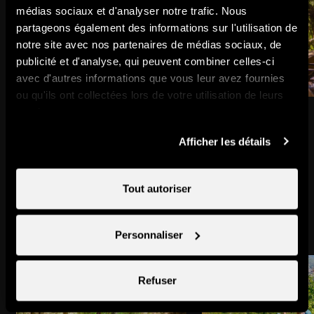
médias sociaux et d'analyser notre trafic. Nous
partageons également des informations sur l'utilisation de
notre site avec nos partenaires de médias sociaux, de
publicité et d'analyse, qui peuvent combiner celles-ci
avec d'autres informations que vous leur avez fournies
ou qu'ils ont collectées lors de votre utilisation de leurs
Haute-Nendaz Station
Bisse du Milieu
services.
Ville & village
Site naturel
Afficher les détails
Tout autoriser
Pourrait aussi vous intéresser
Personnaliser
Refuser