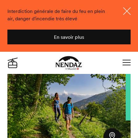
Interdiction générale de faire du feu en plein
air, danger d'incendie très élevé
Ferme
En savoir plus
Nendaz
Live
Navigat