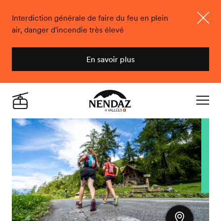
Interdiction générale de faire du feu en plein
air, danger d'incendie très élevé
Ferme
En savoir plus
Nendaz
Live
Navigat