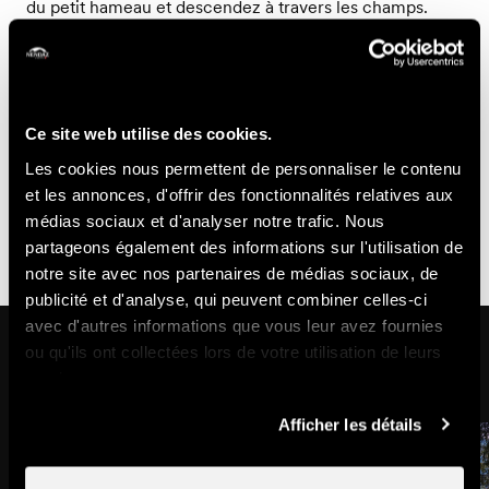
du petit hameau et descendez à travers les champs.
Informations pratiques
- Les temps sont donnés à titre indicatif, ils peuvent
varier selon le niveau physique.
Ce site web utilise des cookies.
- Ce sentier n'est pas balisé spécifique trail, veuillez
Les cookies nous permettent de personnaliser le contenu
vous référer aux balisages de randonnées pédestres, à
et les annonces, d'offrir des fonctionnalités relatives aux
la carte trail ou à l'application Nendaz Veysonnaz
médias sociaux et d'analyser notre trafic. Nous
Outdoor.
partageons également des informations sur l'utilisation de
notre site avec nos partenaires de médias sociaux, de
publicité et d'analyse, qui peuvent combiner celles-ci
avec d'autres informations que vous leur avez fournies
Sur cet itinéraire
ou qu'ils ont collectées lors de votre utilisation de leurs
services.
Afficher les détails