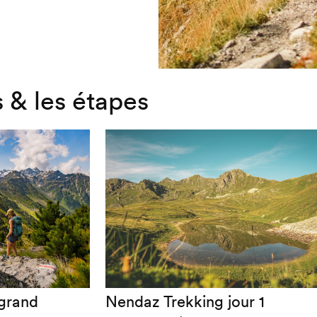
 & les étapes
grand
Nendaz Trekking jour 1