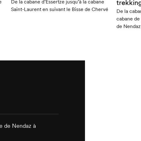
trekkin
e
De la cabane d’Essertze jusqu’à la cabane
Saint-Laurent en suivant le Bisse de Chervé
De la caba
cabane de 
de Nendaz
tte de Nendaz à