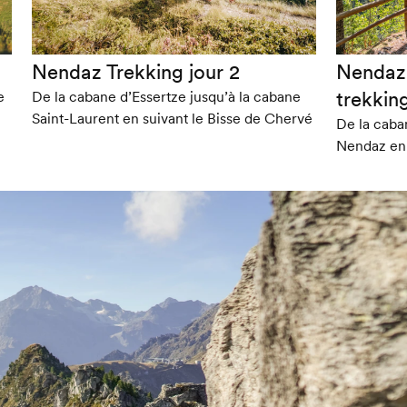
Nendaz Trekking jour 2
Nendaz T
trekkin
e
De la cabane d’Essertze jusqu’à la cabane
Saint-Laurent en suivant le Bisse de Chervé
De la caba
Nendaz en 