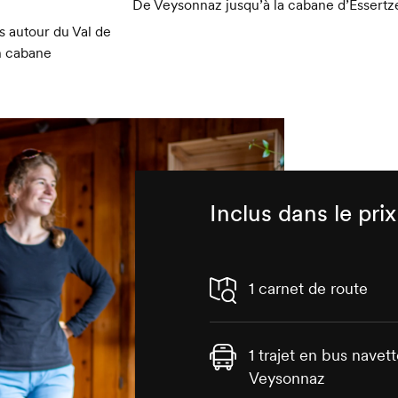
De Veysonnaz jusqu’à la cabane d’Essertz
 autour du Val de
n cabane
Inclus dans le prix
1 carnet de route
1 trajet en bus nave
Veysonnaz