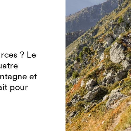
urces ? Le
uatre
ntagne et
ait pour