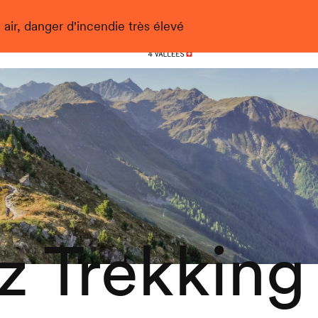
 air, danger d'incendie très élevé
Nendaz
 Trekking