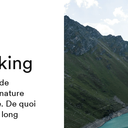
kking
 de
nature
. De quoi
 long