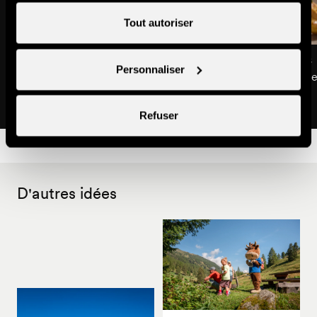
Tout autoriser
Restaurant de Planchouet
Restaurant Les Bisses
Personnaliser
Une cuisine traditionnelle au
Une pause gourmande
cœur de Planchouet
des bisses
Refuser
D'autres idées