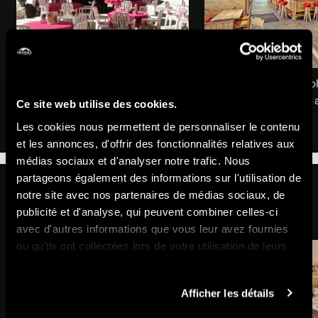
Restaurant Les Bergers
Restaurant Chez Carol
Le terroir dans votre assiette
Un restaurant familial 
Ce site web utilise des cookies.
pistes de Siviez
Les cookies nous permettent de personnaliser le contenu
et les annonces, d'offrir des fonctionnalités relatives aux
médias sociaux et d'analyser notre trafic. Nous
partageons également des informations sur l'utilisation de
A Planchouet
notre site avec nos partenaires de médias sociaux, de
publicité et d'analyse, qui peuvent combiner celles-ci
avec d'autres informations que vous leur avez fournies
ou qu'ils ont collectées lors de votre utilisation de leurs
services.
Afficher les détails