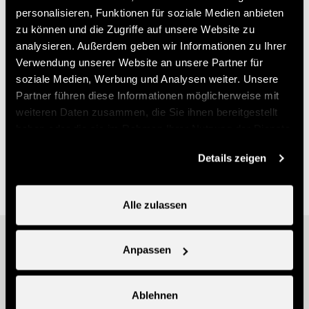
personalisieren, Funktionen für soziale Medien anbieten
Verurteilten festgehalten, bis sie später beim
zu können und die Zugriffe auf unsere Website zu
Ortsausgang, nahe der Kapelle Saint-Sébastian, zum
analysieren. Außerdem geben wir Informationen zu Ihrer
Galgenplatz (frz. place des potences) geführt wurden.
Verwendung unserer Website an unsere Partner für
soziale Medien, Werbung und Analysen weiter. Unsere
Partner führen diese Informationen möglicherweise mit
Mit öffentlichen Verkehrsmitteln erreichbar
weiteren Daten zusammen, die Sie ihnen bereitgestellt
Restauration vor Ort
haben oder die sie im Rahmen Ihrer Nutzung der Dienste
gesammelt haben.
Details zeigen
Spielplatz
Alle zulassen
Andere Ideen
Anpassen
Ablehnen