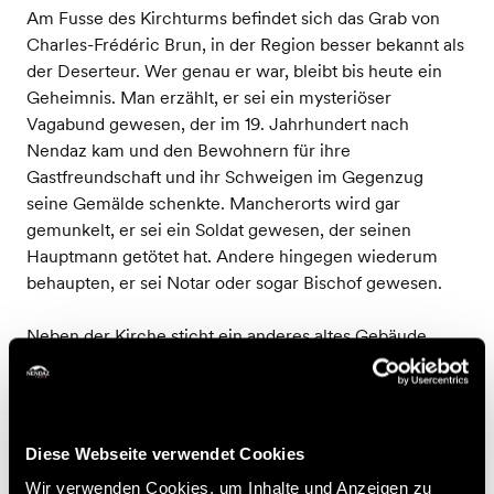
Am Fusse des Kirchturms befindet sich das Grab von
Charles-Frédéric Brun, in der Region besser bekannt als
der Deserteur. Wer genau er war, bleibt bis heute ein
Geheimnis. Man erzählt, er sei ein mysteriöser
Vagabund gewesen, der im 19. Jahrhundert nach
Nendaz kam und den Bewohnern für ihre
Gastfreundschaft und ihr Schweigen im Gegenzug
seine Gemälde schenkte. Mancherorts wird gar
gemunkelt, er sei ein Soldat gewesen, der seinen
Hauptmann getötet hat. Andere hingegen wiederum
behaupten, er sei Notar oder sogar Bischof gewesen.
Neben der Kirche sticht ein anderes altes Gebäude
durch seine Grösse und sein zinnenbewehrtes Dach
hervor: Die Majorie. Diese befindet sich weiter unten,
im Dorfzentrum. 1668 wurde sie vom damaligen Meier
(frz. Major) als Festung benutzt. Die Majorie enthält
Diese Webseite verwendet Cookies
einen Gerichtssaal, eine Folterkammer und ein
Wir verwenden Cookies, um Inhalte und Anzeigen zu
Gefängnis. Dort wurden unter anderem die zum Tode