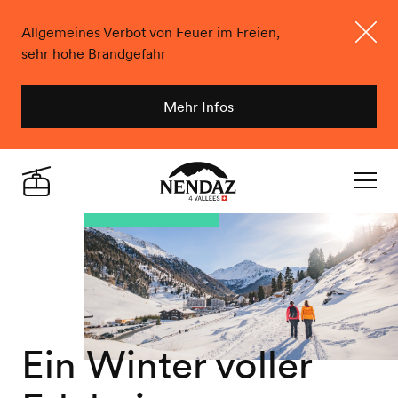
Allgemeines Verbot von Feuer im Freien,
sehr hohe Brandgefahr
Schlie
Mehr Infos
Nendaz
Live
Navigat
Ein Winter voller