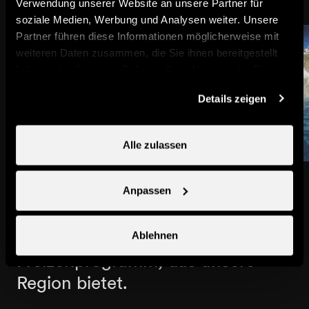
Verwendung unserer Website an unsere Partner für
soziale Medien, Werbung und Analysen weiter. Unsere
Partner führen diese Informationen möglicherweise mit
weiteren Daten zusammen, die Sie ihnen bereitgestellt
haben oder die sie im Rahmen Ihrer Nutzung der Dienste
gesammelt haben.
Details zeigen
Alle zulassen
Thermalbäder, Abenteuerparks
Anpassen
und Ausstellungen... Entdecken
Sie hier das abwechslungsreiche
Ablehnen
Freizeitprogramm, das unsere
Region bietet.