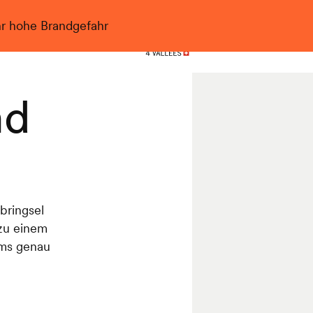
hr hohe Brandgefahr
Nendaz
nd
bringsel
 zu einem
oms genau