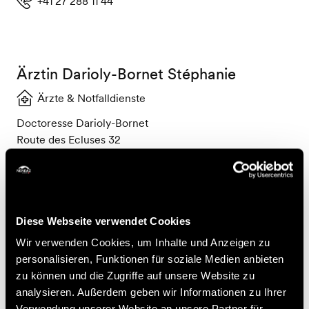
+41 27 288 11 44
Ärztin Darioly-Bornet Stéphanie
Ärzte & Notfalldienste
Doctoresse Darioly-Bornet
Route des Ecluses 32
1997 Haute-Nendaz
+41 27 288 70 88
Diese Webseite verwendet Cookies
Wir verwenden Cookies, um Inhalte und Anzeigen zu
personalisieren, Funktionen für soziale Medien anbieten
Artz Praz Laurent
zu können und die Zugriffe auf unsere Website zu
Ärzte & Notfalldienste
analysieren. Außerdem geben wir Informationen zu Ihrer
Verwendung unserer Website an unsere Partner für