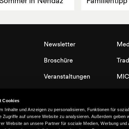
Sommer in Nendaz
Familientipp
Newsletter
Med
Broschüre
Tra
Veranstaltungen
MIC
Labels
Clu
t Cookies
Dorfplan
 Inhalte und Anzeigen zu personalisieren, Funktionen für sozia
e Zugriffe auf unsere Website zu analysieren. Außerdem geben w
er Website an unsere Partner für soziale Medien, Werbung und 