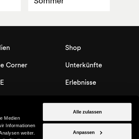
Sommer
ien
Shop
de Corner
Unterkünfte
E
Erlebnisse
b Nendaz
Gutscheine
Alle zulassen
le Medien
ir Informationen
Anpassen
Analysen weiter.