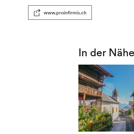
Nicht
Parkplatze
www.proinfirmis.ch
rollstuhlgängig
nichtrollstuhlgängig
In der Näh