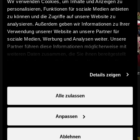
Wir verwenden Cookies, um Inhalte und Anzeigen zu
personalisieren, Funktionen für soziale Medien anbieten
zu können und die Zugriffe auf unsere Website zu
analysieren. Außerdem geben wir Informationen zu Ihrer
Verwendung unserer Website an unsere Partner für
soziale Medien, Werbung und Analysen weiter. Unsere
Partner führen diese Informationen möglicherweise mit
weiteren Daten zusammen, die Sie ihnen bereitgestellt
haben oder die sie im Rahmen Ihrer Nutzung der Dienste
gesammelt haben.
Siviez
Restaurant Les Berger
Details zeigen
Stadt & Dorf
Restaurants
Alle zulassen
Das könnte Sie auch interessieren
Anpassen
Ablehnen