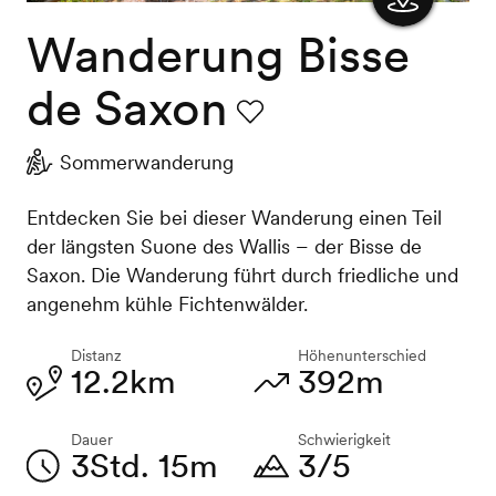
Wanderung Bisse
Karte
anzeigen
de Saxon
Favorit
Sommerwanderung
Entdecken Sie bei dieser Wanderung einen Teil
der längsten Suone des Wallis – der Bisse de
Saxon. Die Wanderung führt durch friedliche und
angenehm kühle Fichtenwälder.
Distanz
Höhenunterschied
12.2km
392m
Dauer
Schwierigkeit
3Std. 15m
3/5